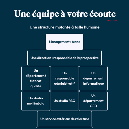
Une équipe à votre écou
te
Une structure mutante à taille humaine
Management : Anne
Une direction : responsable de la prospective
Un
Un
Un
département
responsable
département
tutorat
administratif
informatique
qualité
Un
Un studio
Un studio PAO
département
multimédia
GED
Un service extérieur de relecture