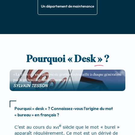
Un département de maintenance
Pourquoi « Desk
»
?
« La Terre est un palimpseste gratté et retravaillé à chaque génération
par le gribouillage du piétinement. »
SYLVAIN TESSON
Pourquoi « desk » ? Connaissez-vous l’origine du mot
« bureau » en français ?
e
C’est au cours du xᴠɪ
siècle que le mot « burel »
apparaît régulièrement. Ce mot est un dérivé de